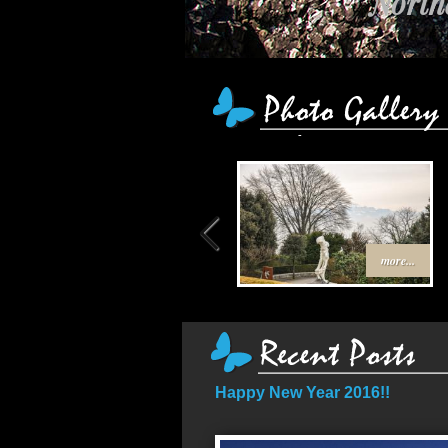
Northe
เส้
more...
Happy New Year 2016!!