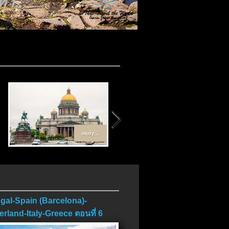
 1..
.
more...
more...
gal-Spain (Barcelona)-
erland-Italy-Greece ตอนที่ 6
บ