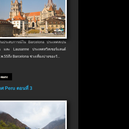
เป็นประสบการณ์ใน Barcelona ประเทศสเปน
 และ Lausanne ประเทศสวิสเซอร์แลนด์
.พ.​55ถึง Barcelona ช่วงเที่ยงบ่ายของวั...
 more
ศ Peru ตอนที่ 3