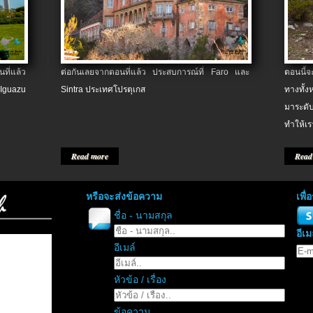
ที่แล้ว
ต่อกันเลยจากตอนที่แล้ว ประสบการณ์ที่ Faro และ
ตอนนี้
 Iguazu
Sintra ประเทศโปรตุเกส
ทางทั้
มาระดับ
ทำให้เร
Read more
Read
หรือจะส่งข้อความ
เพื
ชื่อ - นามสกุล
อีเม
อีเมล์
หัวข้อ / เรื่อง
ข้อความ