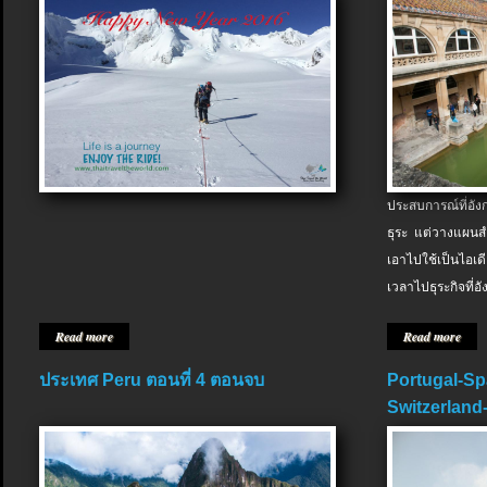
ประสบการณ์ที่อัง
ธุระ แต่วางแผนสำ
เอาไปใช้เป็นไอเด
เวลาไปธุระกิจที่อ
Read more
Read more
ประเทศ Peru ตอนที่ 4 ตอนจบ
Portugal-Sp
Switzerland-