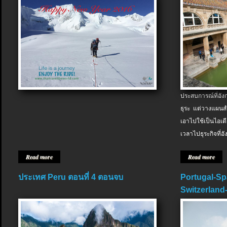
ประสบการณ์ที่อัง
ธุระ แต่วางแผนสำ
เอาไปใช้เป็นไอเด
เวลาไปธุระกิจที่อ
Read more
Read more
ประเทศ Peru ตอนที่ 4 ตอนจบ
Portugal-Sp
Switzerland-