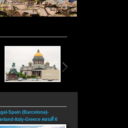
 1..
more...
more...
gal-Spain (Barcelona)-
erland-Italy-Greece ตอนที่ 6
บ