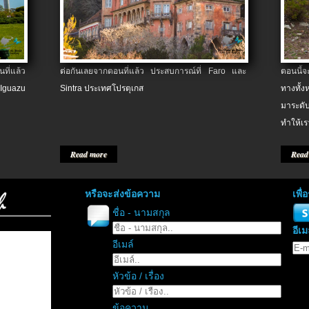
ที่แล้ว
ต่อกันเลยจากตอนที่แล้ว ประสบการณ์ที่ Faro และ
ตอนนี้
 Iguazu
Sintra ประเทศโปรตุเกส
ทางทั้
มาระดับ
ทำให้เร
Read more
Read
หรือจะส่งข้อความ
เพื
ชื่อ - นามสกุล
อีเม
อีเมล์
หัวข้อ / เรื่อง
ข้อความ