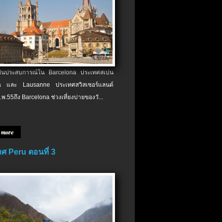
เป็นประสบการณ์ใน Barcelona ประเทศสเปน
 และ Lausanne ประเทศสวิสเซอร์แลนด์
.พ.​55ถึง Barcelona ช่วงเที่ยงบ่ายของวั...
 more
ศ Peru ตอนที่ 3