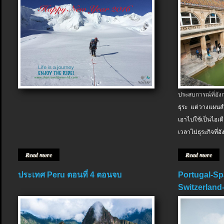
ประสบการณ์ที่อัง
ธุระ แต่วางแผนสำ
เอาไปใช้เป็นไอเด
เวลาไปธุระกิจที่อ
Read more
Read more
ประเทศ Peru ตอนที่ 4 ตอนจบ
Portugal-Sp
Switzerland-