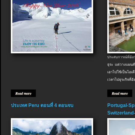
ประสบการณ์ที่อัง
ธุระ แต่วางแผนสำ
เอาไปใช้เป็นไอเด
เวลาไปธุระกิจที่อ
Read more
Read more
ประเทศ Peru ตอนที่ 4 ตอนจบ
Portugal-Sp
Switzerland-