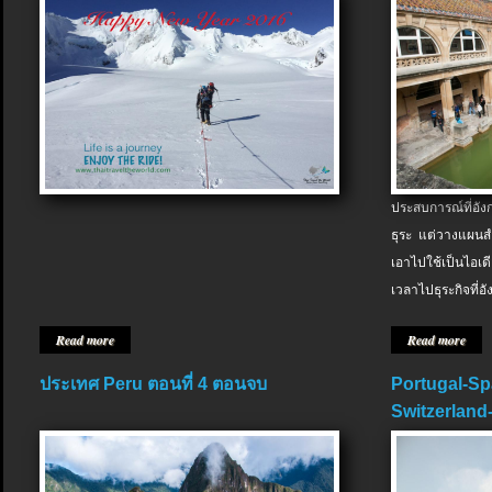
ประสบการณ์ที่อัง
ธุระ แต่วางแผนสำ
เอาไปใช้เป็นไอเด
เวลาไปธุระกิจที่อ
Read more
Read more
ประเทศ Peru ตอนที่ 4 ตอนจบ
Portugal-Sp
Switzerland-