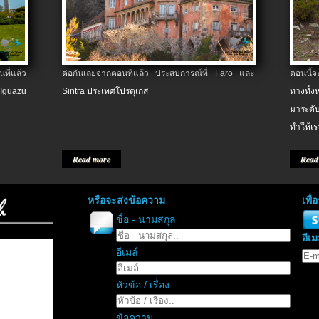
ที่แล้ว
ต่อกันเลยจากตอนที่แล้ว ประสบการณ์ที่ Faro และ
ตอนนี้
 Iguazu
Sintra ประเทศโปรตุเกส
ทางทั้
มาระดับ
ทำให้เร
Read more
Read
หรือจะส่งข้อความ
เพื
ชื่อ - นามสกุล
อีเม
อีเมล์
หัวข้อ / เรื่อง
ข้อความ