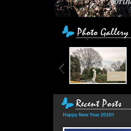
Northe
เส้น
more...
Happy New Year 2016!!