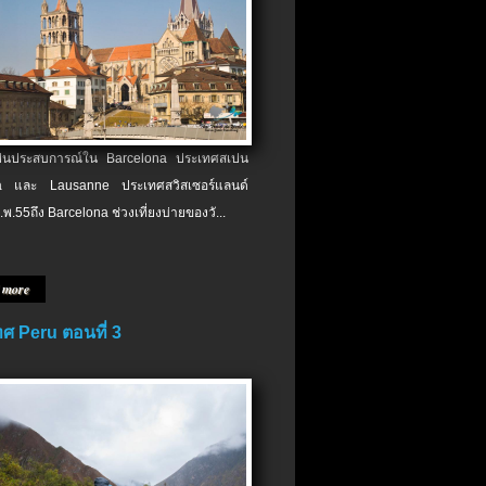
เป็นประสบการณ์ใน Barcelona ประเทศสเปน
 และ Lausanne ประเทศสวิสเซอร์แลนด์
.พ.​55ถึง Barcelona ช่วงเที่ยงบ่ายของวั...
 more
ศ Peru ตอนที่ 3