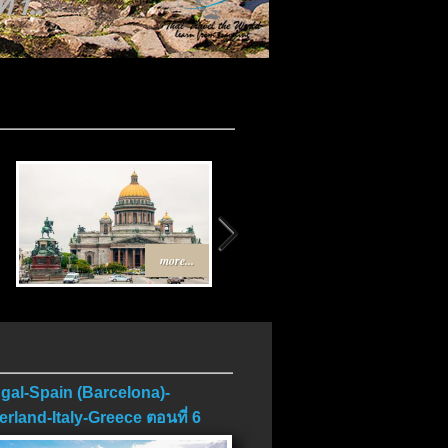
 1..
.
more...
more...
gal-Spain (Barcelona)-
erland-Italy-Greece ตอนที่ 6
บ