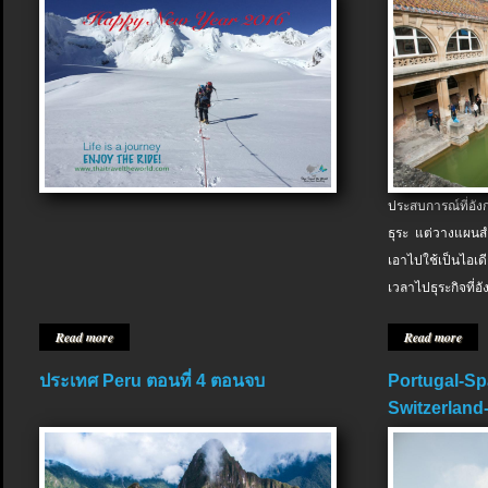
ประสบการณ์ที่อัง
ธุระ แต่วางแผนสำ
เอาไปใช้เป็นไอเด
เวลาไปธุระกิจที่อ
Read more
Read more
ประเทศ Peru ตอนที่ 4 ตอนจบ
Portugal-Sp
Switzerland-