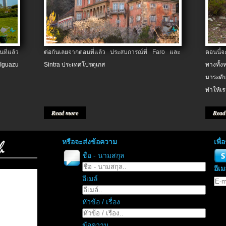
ที่แล้ว
ต่อกันเลยจากตอนที่แล้ว ประสบการณ์ที่ Faro และ
ตอนนี้
 Iguazu
Sintra ประเทศโปรตุเกส
ทางทั้
มาระดับ
ทำให้เร
Read more
Read
หรือจะส่งข้อความ
เพื
ชื่อ - นามสกุล
อีเม
อีเมล์
หัวข้อ / เรื่อง
ข้อความ