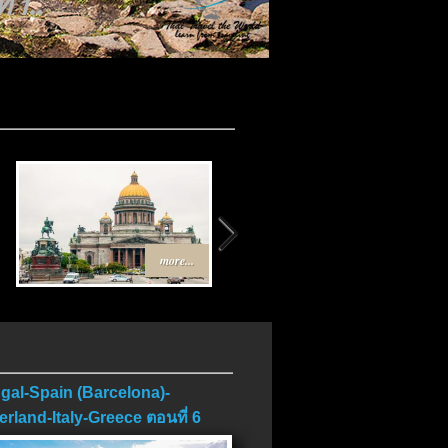
 1..
..
more...
more...
gal-Spain (Barcelona)-
erland-Italy-Greece ตอนที่ 6
บ