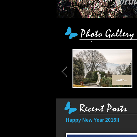
Northe
เส
more...
Happy New Year 2016!!