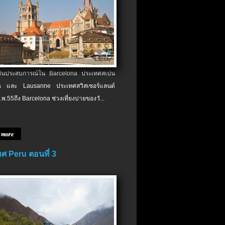
เป็นประสบการณ์ใน Barcelona ประเทศสเปน
 และ Lausanne ประเทศสวิสเซอร์แลนด์
.พ.​55ถึง Barcelona ช่วงเที่ยงบ่ายของวั...
 more
ศ Peru ตอนที่ 3