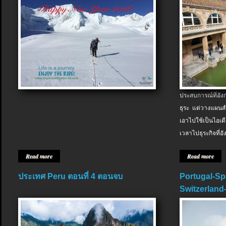
ประสบการณ์ที่อัง
ธุระ แต่วางแผนสำ
เอาไปใช้เป็นไอเด
เวลาไปธุระกิจที่อ
Read more
Read more
ประเทศ Peru ตอนที่ 4 ตอนจบ
Portugal-Sp
Switzerland-