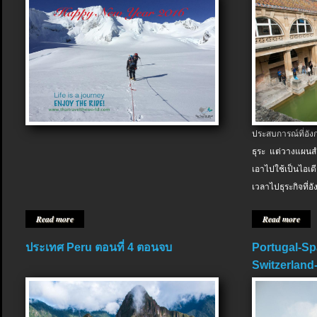
ประสบการณ์ที่อัง
ธุระ แต่วางแผนสำ
เอาไปใช้เป็นไอเด
เวลาไปธุระกิจที่อ
Read more
Read more
ประเทศ Peru ตอนที่ 4 ตอนจบ
Portugal-Sp
Switzerland-