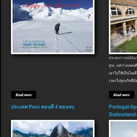
ประสบการณ์ที่อัง
ธุระ แต่วางแผนสำ
เอาไปใช้เป็นไอเด
เวลาไปธุระกิจที่อ
Read more
Read more
ประเทศ Peru ตอนที่ 4 ตอนจบ
Portugal-Sp
Switzerland-