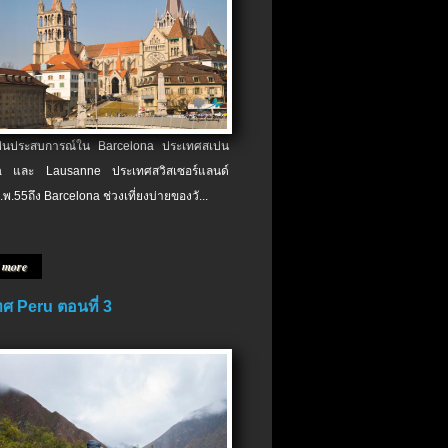
เป็นประสบการณ์ใน Barcelona ประเทศสเปน
 และ Lausanne ประเทศสวิสเซอร์แลนด์
.พ.​55ถึง Barcelona ช่วงเที่ยงบ่ายของวั...
 more
ศ Peru ตอนที่ 3