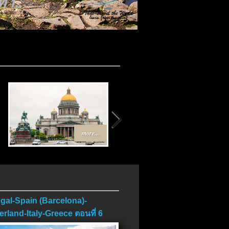
 1..
more...
more...
gal-Spain (Barcelona)-
erland-Italy-Greece ตอนที่ 6
บ