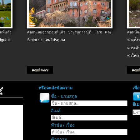
ที่แล้ว
ต่อกันเลยจากตอนที่แล้ว ประสบการณ์ที่ Faro และ
ตอนนี้
 Iguazu
Sintra ประเทศโปรตุเกส
ทางทั้
มาระดับ
ทำให้เร
Read more
Read
หรือจะส่งข้อความ
เพื
ชื่อ - นามสกุล
อีเม
อีเมล์
หัวข้อ / เรื่อง
ข้อความ