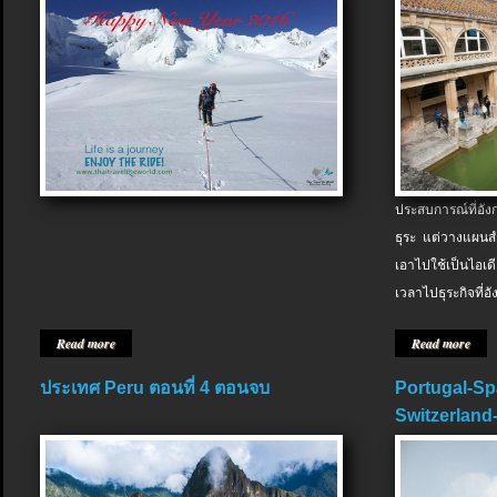
ประสบการณ์ที่อัง
ธุระ แต่วางแผนสำ
เอาไปใช้เป็นไอเด
เวลาไปธุระกิจที่อ
Read more
Read more
ประเทศ Peru ตอนที่ 4 ตอนจบ
Portugal-Sp
Switzerland-