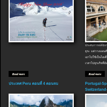
ประสบการณ์ที่อัง
ธุระ แต่วางแผนสำ
เอาไปใช้เป็นไอเด
เวลาไปธุระกิจที่อ
Read more
Read more
ประเทศ Peru ตอนที่ 4 ตอนจบ
Portugal-Sp
Switzerland-