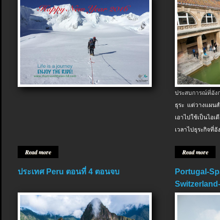
ประสบการณ์ที่อัง
ธุระ แต่วางแผนสำ
เอาไปใช้เป็นไอเด
เวลาไปธุระกิจที่อ
Read more
Read more
ประเทศ Peru ตอนที่ 4 ตอนจบ
Portugal-Sp
Switzerland-