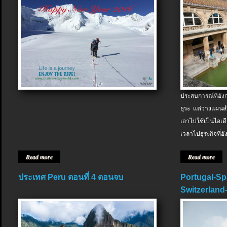
ประสบการณ์ที่อัง
ธุระ แต่วางแผนสำ
เอาไปใช้เป็นไอเด
เวลาไปธุระกิจที่อ
Read more
Read more
ประเทศ Peru ตอนที่ 4 ตอนจบ
Portugal-Sp
Switzerland-