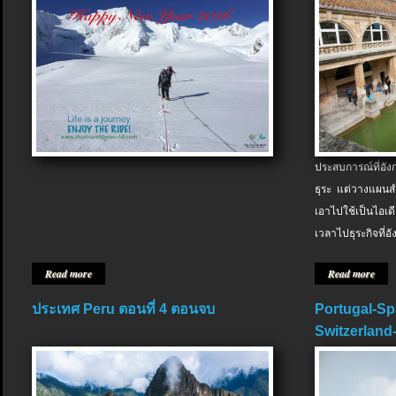
ประสบการณ์ที่อัง
ธุระ แต่วางแผนสำ
เอาไปใช้เป็นไอเด
เวลาไปธุระกิจที่อ
Read more
Read more
ประเทศ Peru ตอนที่ 4 ตอนจบ
Portugal-Sp
Switzerland-