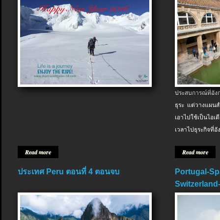
ประสบการณ์ที่อัง
ธุระ แต่วางแผนสำ
เอาไปใช้เป็นไอเด
เวลาไปธุระกิจที่อ
Read more
Read more
ประเทศ Peru ตอนที่ 4 ตอนจบ
Portugal-Sp
Switzerland-