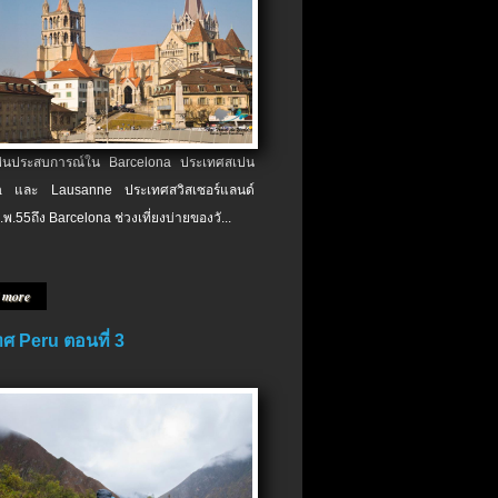
เป็นประสบการณ์ใน Barcelona ประเทศสเปน
 และ Lausanne ประเทศสวิสเซอร์แลนด์
.พ.​55ถึง Barcelona ช่วงเที่ยงบ่ายของวั...
 more
ศ Peru ตอนที่ 3