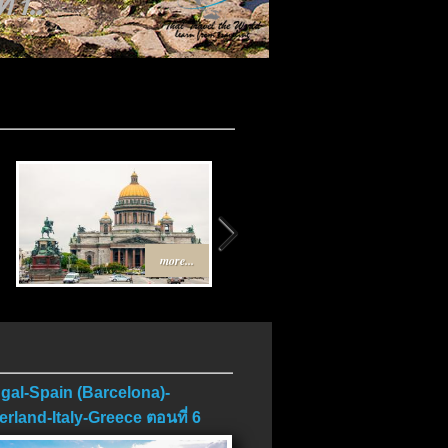
 1..
..
more...
more...
gal-Spain (Barcelona)-
erland-Italy-Greece ตอนที่ 6
บ