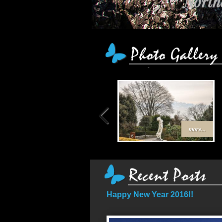
Northe
เส้
more...
Happy New Year 2016!!