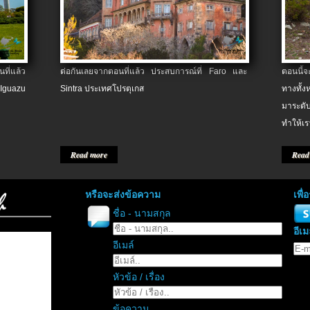
ที่แล้ว
ต่อกันเลยจากตอนที่แล้ว ประสบการณ์ที่ Faro และ
ตอนนี้
 Iguazu
Sintra ประเทศโปรตุเกส
ทางทั้
มาระดับ
ทำให้เร
Read more
Read
หรือจะส่งข้อความ
เพื
ชื่อ - นามสกุล
อีเม
อีเมล์
หัวข้อ / เรื่อง
ข้อความ