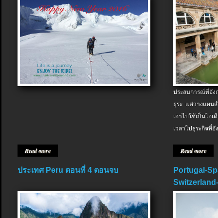
ประสบการณ์ที่อัง
ธุระ แต่วางแผนสำ
เอาไปใช้เป็นไอเด
เวลาไปธุระกิจที่อ
Read more
Read more
ประเทศ Peru ตอนที่ 4 ตอนจบ
Portugal-Sp
Switzerland-