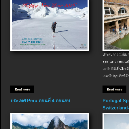
ประสบการณ์ที่อัง
ธุระ แต่วางแผนสำ
เอาไปใช้เป็นไอเด
เวลาไปธุระกิจที่อ
Read more
Read more
ประเทศ Peru ตอนที่ 4 ตอนจบ
Portugal-Sp
Switzerland-