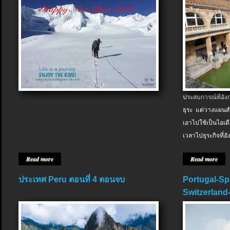
ประสบการณ์ที่อัง
ธุระ แต่วางแผนสำ
เอาไปใช้เป็นไอเด
เวลาไปธุระกิจที่อ
Read more
Read more
ประเทศ Peru ตอนที่ 4 ตอนจบ
Portugal-Sp
Switzerland-