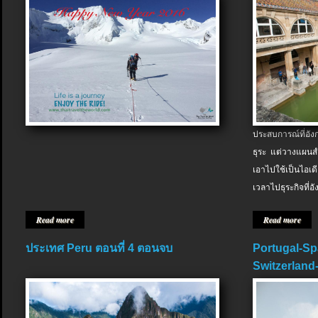
ประสบการณ์ที่อัง
ธุระ แต่วางแผนสำ
เอาไปใช้เป็นไอเด
เวลาไปธุระกิจที่อ
Read more
Read more
ประเทศ Peru ตอนที่ 4 ตอนจบ
Portugal-Sp
Switzerland-