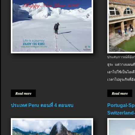
ประสบการณ์ที่อัง
ธุระ แต่วางแผนสำ
เอาไปใช้เป็นไอเด
เวลาไปธุระกิจที่อ
Read more
Read more
ประเทศ Peru ตอนที่ 4 ตอนจบ
Portugal-Sp
Switzerland-