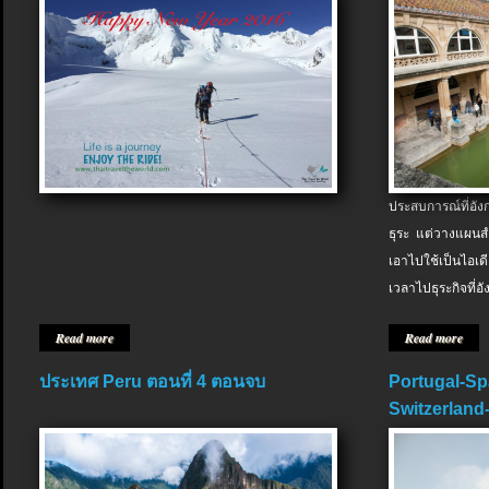
ประสบการณ์ที่อัง
ธุระ แต่วางแผนสำ
เอาไปใช้เป็นไอเด
เวลาไปธุระกิจที่อ
Read more
Read more
ประเทศ Peru ตอนที่ 4 ตอนจบ
Portugal-Sp
Switzerland-