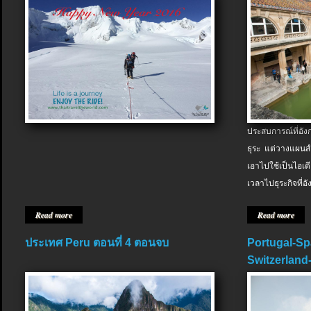
ประสบการณ์ที่อัง
ธุระ แต่วางแผนสำ
เอาไปใช้เป็นไอเด
เวลาไปธุระกิจที่อ
Read more
Read more
ประเทศ Peru ตอนที่ 4 ตอนจบ
Portugal-Sp
Switzerland-