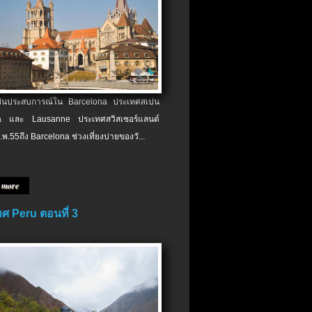
เป็นประสบการณ์ใน Barcelona ประเทศสเปน
 และ Lausanne ประเทศสวิสเซอร์แลนด์
.พ.​55ถึง Barcelona ช่วงเที่ยงบ่ายของวั...
 more
ศ Peru ตอนที่ 3