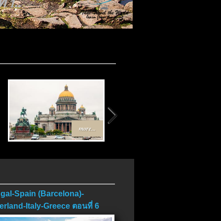
 1..
more...
more...
gal-Spain (Barcelona)-
erland-Italy-Greece ตอนที่ 6
บ