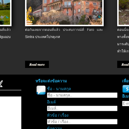
ที่แล้ว
ต่อกันเลยจากตอนที่แล้ว ประสบการณ์ที่ Faro และ
ตอนนี้
 Iguazu
Sintra ประเทศโปรตุเกส
ทางทั้
มาระดับ
ทำให้เร
Read more
Read
หรือจะส่งข้อความ
เพื
ชื่อ - นามสกุล
อีเม
อีเมล์
หัวข้อ / เรื่อง
ข้อความ