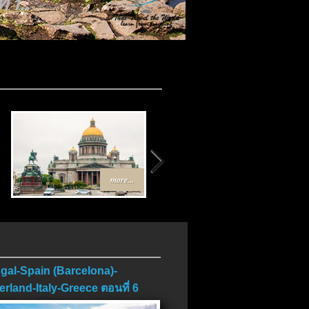
 1..
more...
more...
gal-Spain (Barcelona)-
erland-Italy-Greece ตอนที่ 6
บ