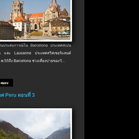
เป็นประสบการณ์ใน Barcelona ประเทศสเปน
 และ Lausanne ประเทศสวิสเซอร์แลนด์
.พ.​55ถึง Barcelona ช่วงเที่ยงบ่ายของวั...
 more
ศ Peru ตอนที่ 3