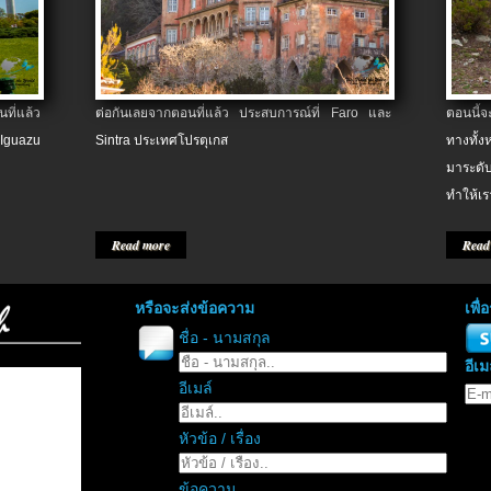
ที่แล้ว
ต่อกันเลยจากตอนที่แล้ว ประสบการณ์ที่ Faro และ
ตอนนี้
 Iguazu
Sintra ประเทศโปรตุเกส
ทางทั้
มาระดับ
ทำให้เร
Read more
Read
หรือจะส่งข้อความ
เพื
ชื่อ - นามสกุล
อีเม
อีเมล์
หัวข้อ / เรื่อง
ข้อความ