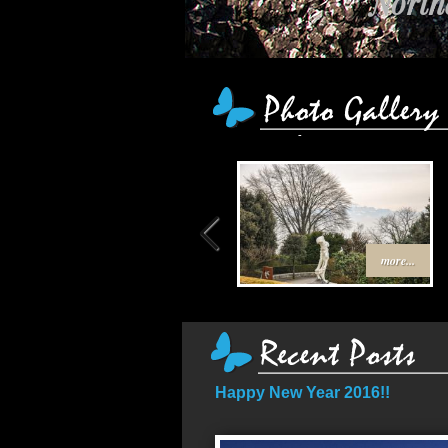
Northe
เส้
more...
Happy New Year 2016!!