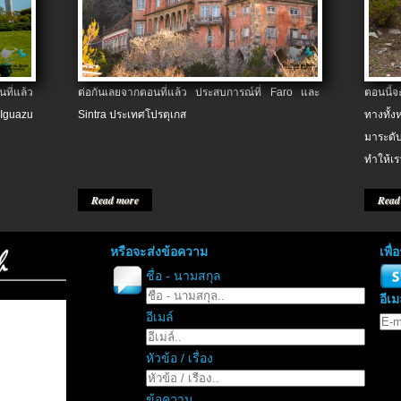
ที่แล้ว
ต่อกันเลยจากตอนที่แล้ว ประสบการณ์ที่ Faro และ
ตอนนี้
 Iguazu
Sintra ประเทศโปรตุเกส
ทางทั้
มาระดับ
ทำให้เร
Read more
Read
หรือจะส่งข้อความ
เพื
ชื่อ - นามสกุล
อีเม
อีเมล์
หัวข้อ / เรื่อง
ข้อความ