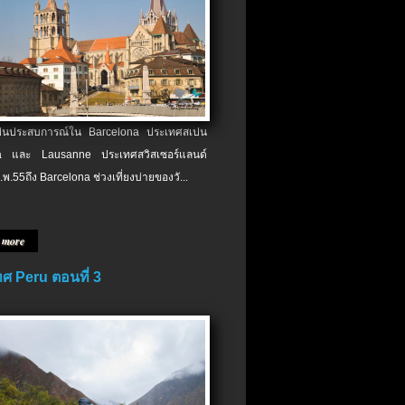
เป็นประสบการณ์ใน Barcelona ประเทศสเปน
 และ Lausanne ประเทศสวิสเซอร์แลนด์
.พ.​55ถึง Barcelona ช่วงเที่ยงบ่ายของวั...
 more
ศ Peru ตอนที่ 3