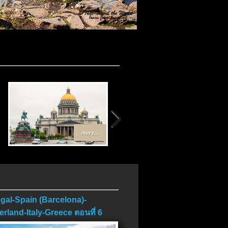
 1..
..
more...
more...
gal-Spain (Barcelona)-
erland-Italy-Greece ตอนที่ 6
บ