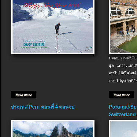
ประสบการณ์ที่อัง
ธุระ แต่วางแผนสำ
เอาไปใช้เป็นไอเด
เวลาไปธุระกิจที่อ
Read more
Read more
ประเทศ Peru ตอนที่ 4 ตอนจบ
Portugal-Sp
Switzerland-