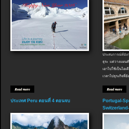
ประสบการณ์ที่อัง
ธุระ แต่วางแผนสำ
เอาไปใช้เป็นไอเด
เวลาไปธุระกิจที่อ
Read more
Read more
ประเทศ Peru ตอนที่ 4 ตอนจบ
Portugal-Sp
Switzerland-