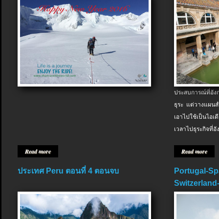
ประสบการณ์ที่อัง
ธุระ แต่วางแผนสำ
เอาไปใช้เป็นไอเด
เวลาไปธุระกิจที่อ
Read more
Read more
ประเทศ Peru ตอนที่ 4 ตอนจบ
Portugal-Sp
Switzerland-