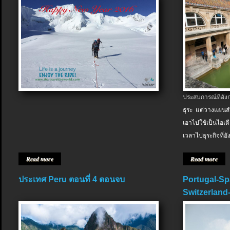
ประสบการณ์ที่อัง
ธุระ แต่วางแผนสำ
เอาไปใช้เป็นไอเด
เวลาไปธุระกิจที่อ
Read more
Read more
ประเทศ Peru ตอนที่ 4 ตอนจบ
Portugal-Sp
Switzerland-