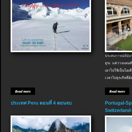
ประสบการณ์ที่อัง
ธุระ แต่วางแผนสำ
เอาไปใช้เป็นไอเด
เวลาไปธุระกิจที่อ
Read more
Read more
ประเทศ Peru ตอนที่ 4 ตอนจบ
Portugal-Sp
Switzerland-