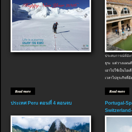
ประสบการณ์ที่อัง
ธุระ แต่วางแผนสำ
เอาไปใช้เป็นไอเด
เวลาไปธุระกิจที่อ
Read more
Read more
ประเทศ Peru ตอนที่ 4 ตอนจบ
Portugal-Sp
Switzerland-