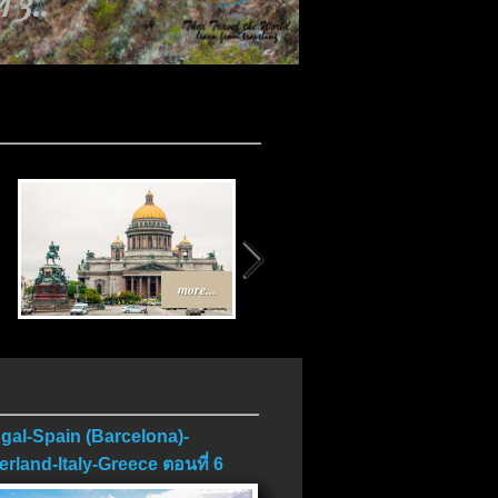
 3..
more...
more...
gal-Spain (Barcelona)-
erland-Italy-Greece ตอนที่ 6
บ