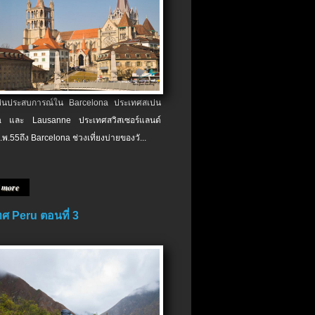
เป็นประสบการณ์ใน Barcelona ประเทศสเปน
 และ Lausanne ประเทศสวิสเซอร์แลนด์
.พ.​55ถึง Barcelona ช่วงเที่ยงบ่ายของวั...
 more
ศ Peru ตอนที่ 3