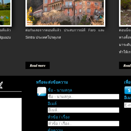
ที่แล้ว
ต่อกันเลยจากตอนที่แล้ว ประสบการณ์ที่ Faro และ
ตอนนี้
 Iguazu
Sintra ประเทศโปรตุเกส
ทางทั้
มาระดับ
ทำให้เร
Read more
Read
หรือจะส่งข้อความ
เพื
ชื่อ - นามสกุล
อีเม
อีเมล์
หัวข้อ / เรื่อง
ข้อความ