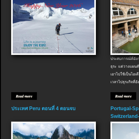
ประสบการณ์ที่อัง
ธุระ แต่วางแผนสำ
เอาไปใช้เป็นไอเด
เวลาไปธุระกิจที่อ
Read more
Read more
ประเทศ Peru ตอนที่ 4 ตอนจบ
Portugal-Sp
Switzerland-