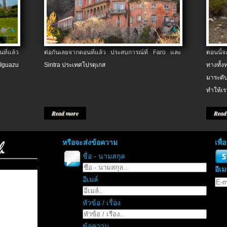
ที่แล้ว
ต่อกันเลยจากตอนที่แล้ว ประสบการณ์ที่ Faro และ
ตอนนี้
 Iguazu
Sintra ประเทศโปรตุเกส
ทางทั้
มาระดับ
ทำให้เร
Read more
Read
หรือจะส่งข้อความ
เพื
ชื่อ - นามสกุล
อีเม
อีเมล์
หัวข้อ / เรื่อง
ข้อความ