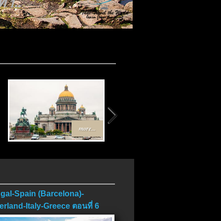
 1..
more...
more...
gal-Spain (Barcelona)-
erland-Italy-Greece ตอนที่ 6
บ