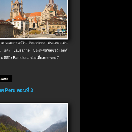
เป็นประสบการณ์ใน Barcelona ประเทศสเปน
 และ Lausanne ประเทศสวิสเซอร์แลนด์
.พ.​55ถึง Barcelona ช่วงเที่ยงบ่ายของวั...
 more
ศ Peru ตอนที่ 3