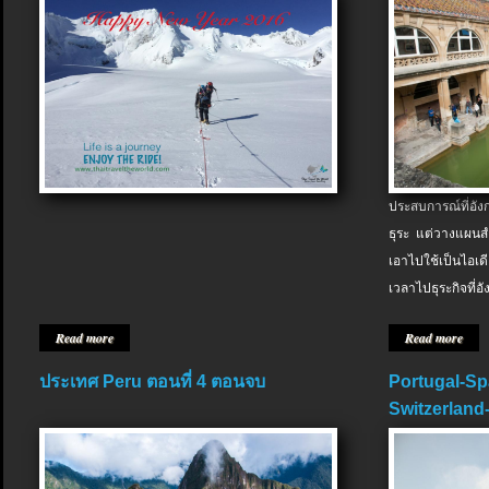
ประสบการณ์ที่อัง
ธุระ แต่วางแผนสำ
เอาไปใช้เป็นไอเด
เวลาไปธุระกิจที่อ
Read more
Read more
ประเทศ Peru ตอนที่ 4 ตอนจบ
Portugal-Sp
Switzerland-