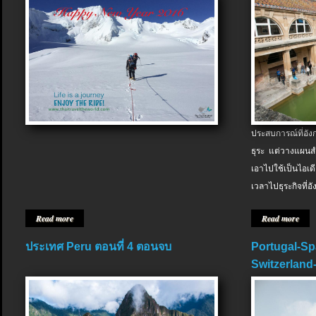
ประสบการณ์ที่อัง
ธุระ แต่วางแผนสำ
เอาไปใช้เป็นไอเด
เวลาไปธุระกิจที่อ
Read more
Read more
ประเทศ Peru ตอนที่ 4 ตอนจบ
Portugal-Sp
Switzerland-