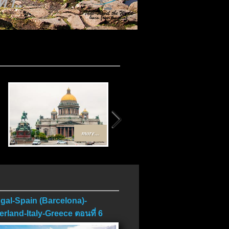
บ..
more...
more...
gal-Spain (Barcelona)-
erland-Italy-Greece ตอนที่ 6
บ