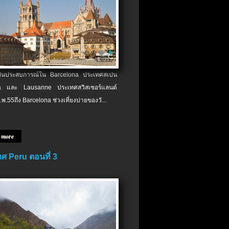
เป็นประสบการณ์ใน Barcelona ประเทศสเปน
 และ Lausanne ประเทศสวิสเซอร์แลนด์
.พ.​55ถึง Barcelona ช่วงเที่ยงบ่ายของวั...
 more
ศ Peru ตอนที่ 3