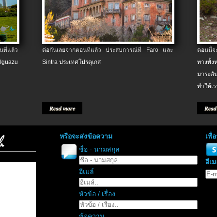
ที่แล้ว
ต่อกันเลยจากตอนที่แล้ว ประสบการณ์ที่ Faro และ
ตอนนี้
 Iguazu
Sintra ประเทศโปรตุเกส
ทางทั้
มาระดับ
ทำให้เร
Read more
Read
หรือจะส่งข้อความ
เพื
ชื่อ - นามสกุล
อีเม
อีเมล์
หัวข้อ / เรื่อง
ข้อความ