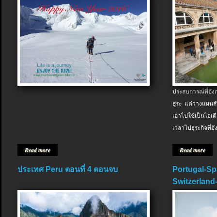
ประสบการณ์ที่อัง
ธุระ แต่วางแผนสำ
เอาไปใช้เป็นไอเด
เวลาไปธุระกิจที่อ
Read more
Read more
ประเทศ Peru ตอนที่ 4 ตอนจบ
Portugal-Sp
Switzerland-