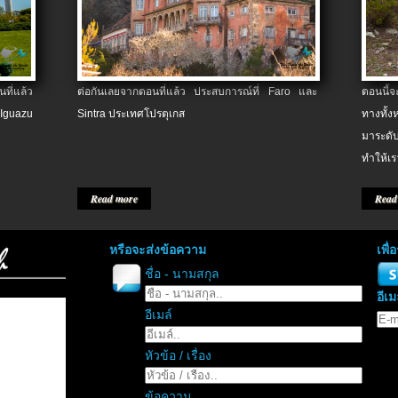
ที่แล้ว
ต่อกันเลยจากตอนที่แล้ว ประสบการณ์ที่ Faro และ
ตอนนี้
 Iguazu
Sintra ประเทศโปรตุเกส
ทางทั้
มาระดับ
ทำให้เร
Read more
Read
หรือจะส่งข้อความ
เพื
ชื่อ - นามสกุล
อีเม
อีเมล์
หัวข้อ / เรื่อง
ข้อความ