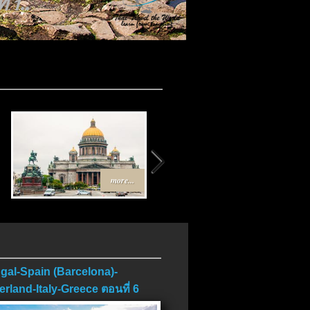
 1..
more...
more...
gal-Spain (Barcelona)-
erland-Italy-Greece ตอนที่ 6
บ