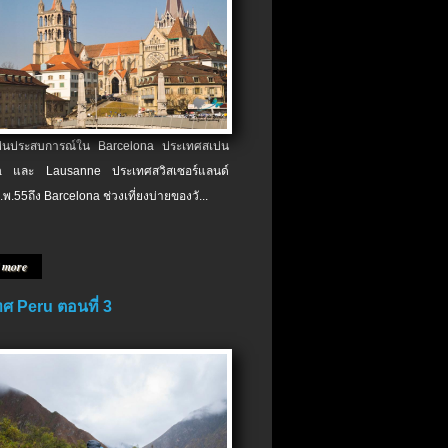
เป็นประสบการณ์ใน Barcelona ประเทศสเปน
 และ Lausanne ประเทศสวิสเซอร์แลนด์
.พ.​55ถึง Barcelona ช่วงเที่ยงบ่ายของวั...
 more
ศ Peru ตอนที่ 3