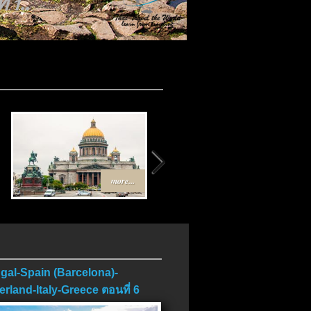
 1..
more...
more...
gal-Spain (Barcelona)-
erland-Italy-Greece ตอนที่ 6
บ