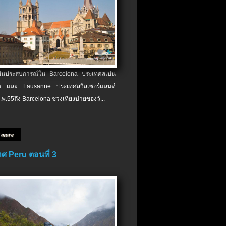
เป็นประสบการณ์ใน Barcelona ประเทศสเปน
 และ Lausanne ประเทศสวิสเซอร์แลนด์
.พ.​55ถึง Barcelona ช่วงเที่ยงบ่ายของวั...
 more
ศ Peru ตอนที่ 3