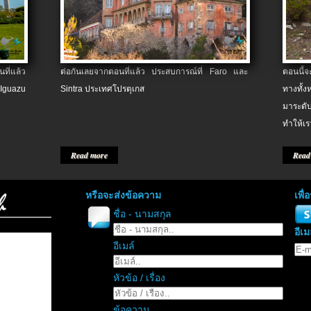
ที่แล้ว
ต่อกันเลยจากตอนที่แล้ว ประสบการณ์ที่ Faro และ
ตอนนี้
 Iguazu
Sintra ประเทศโปรตุเกส
ทางทั้
มาระดับ
ทำให้เร
Read more
Read
หรือจะส่งข้อความ
เพื
ชื่อ - นามสกุล
อีเม
อีเมล์
หัวข้อ / เรื่อง
ข้อความ