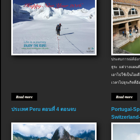
ประสบการณ์ที่อัง
ธุระ แต่วางแผนสำ
เอาไปใช้เป็นไอเด
เวลาไปธุระกิจที่อ
Read more
Read more
ประเทศ Peru ตอนที่ 4 ตอนจบ
Portugal-Sp
Switzerland-