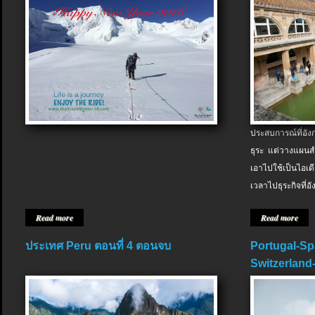
ประสบการณ์ที่อัง
ธุระ แต่วางแผนสำ
เอาไปใช้เป็นไอเด
เวลาไปธุระกิจที่อ
Read more
Read more
ประเทศ Peru ตอนที่ 4 ตอนจบ
Portugal-Sp
Switzerland-