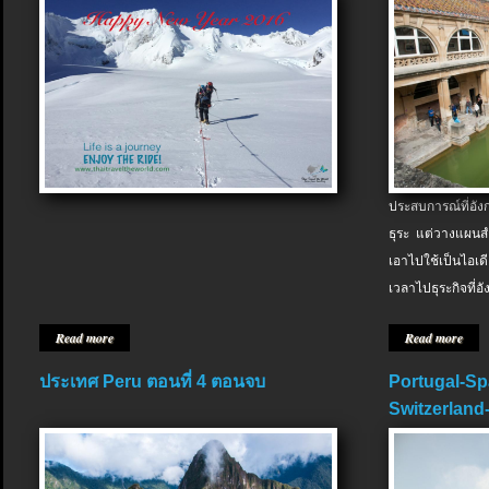
ประสบการณ์ที่อัง
ธุระ แต่วางแผนสำ
เอาไปใช้เป็นไอเด
เวลาไปธุระกิจที่อ
Read more
Read more
ประเทศ Peru ตอนที่ 4 ตอนจบ
Portugal-Sp
Switzerland-