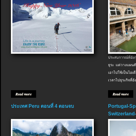
ประสบการณ์ที่อัง
ธุระ แต่วางแผนสำ
เอาไปใช้เป็นไอเด
เวลาไปธุระกิจที่อ
Read more
Read more
ประเทศ Peru ตอนที่ 4 ตอนจบ
Portugal-Sp
Switzerland-